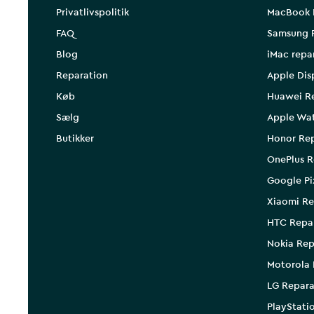
Privatlivspolitik
MacBook 
FAQ
Samsung 
Blog
iMac repa
Reparation
Apple Dis
Køb
Huawei R
Sælg
Apple Wa
Butikker
Honor Rep
OnePlus R
Google Pi
Xiaomi Re
HTC Repa
Nokia Rep
Motorola 
LG Repara
PlayStati