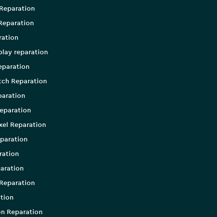
Reparation
Reparation
ration
play reparation
eparation
tch Reparation
aration
eparation
xel Reparation
paration
ration
aration
Reparation
tion
on Reparation