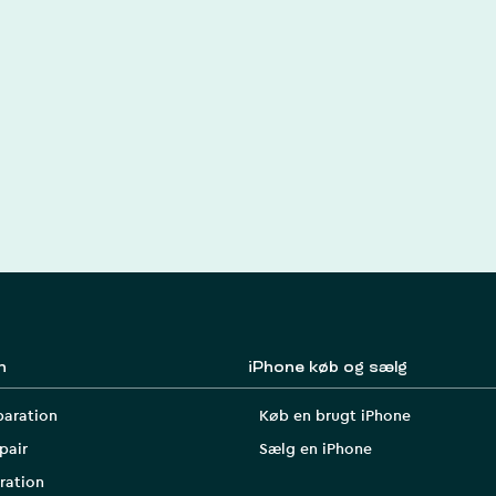
n
iPhone køb og sælg
paration
Køb en brugt iPhone
pair
Sælg en iPhone
ration