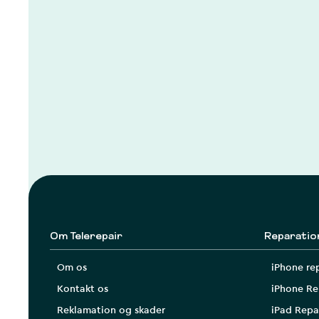
Om Telerepair
Reparatio
Om os
iPhone re
Kontakt os
iPhone Re
Reklamation og skader
iPad Repa