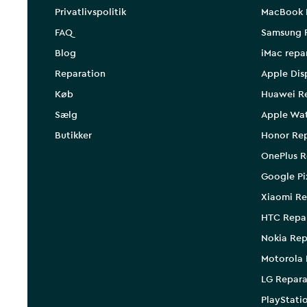
Privatlivspolitik
MacBook 
FAQ
Samsung 
Blog
iMac repa
Reparation
Apple Dis
Køb
Huawei R
Sælg
Apple Wa
Butikker
Honor Rep
OnePlus R
Google Pi
Xiaomi Re
HTC Repa
Nokia Rep
Motorola 
LG Repara
PlayStati