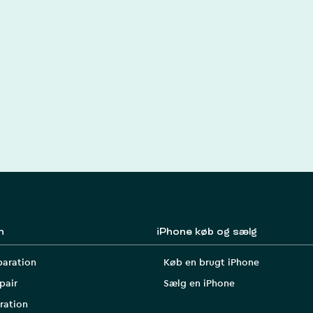
n
iPhone køb og sælg
paration
Køb en brugt iPhone
pair
Sælg en iPhone
ration