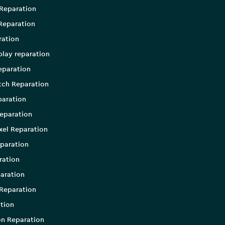
Reparation
Reparation
ration
play reparation
eparation
tch Reparation
aration
eparation
xel Reparation
paration
ration
aration
Reparation
tion
on Reparation