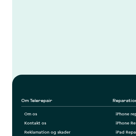
Om Telerepair
Reparatio
Om os
iPhone re
Kontakt os
iPhone Re
Reklamation og skader
iPad Repa