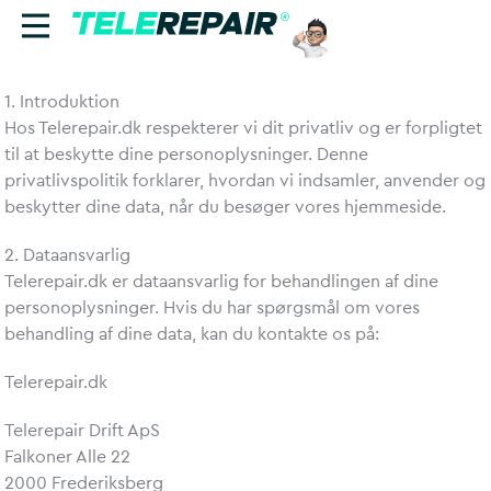
1. Introduktion
Reparation
Hos Telerepair.dk respekterer vi dit privatliv og er forpligtet
til at beskytte dine personoplysninger. Denne
Sælg
privatlivspolitik forklarer, hvordan vi indsamler, anvender og
beskytter dine data, når du besøger vores hjemmeside.
Find butik
2. Dataansvarlig
Erhverv
Telerepair.dk er dataansvarlig for behandlingen af dine
personoplysninger. Hvis du har spørgsmål om vores
behandling af dine data, kan du kontakte os på:
Ring til os:
+45 70 60 55 90
Telerepair.dk
Telerepair Drift ApS
Falkoner Alle 22
2000 Frederiksberg