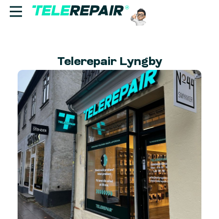
Reparation
Telerepair Lyngby
Sælg
Find butik
Erhverv
Ring til os:
+45 70 60 55 90