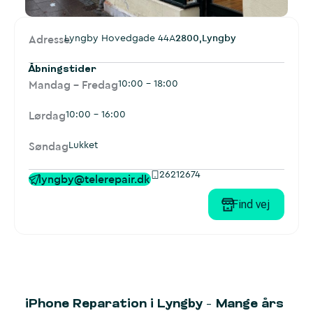
Lyngby Hovedgade 44A
2800,
Lyngby
Adresse
Åbningstider
10:00 - 18:00
Mandag – Fredag
10:00 - 16:00
Lørdag
Lukket
Søndag
26212674
lyngby@telerepair.dk
Find vej
iPhone Reparation i Lyngby
– Mange års