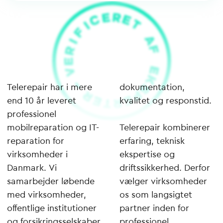
Telerepair har i mere
dokumentation,
end 10 år leveret
kvalitet og responstid.
professionel
mobilreparation og IT-
Telerepair kombinerer
reparation for
erfaring, teknisk
virksomheder i
ekspertise og
Danmark. Vi
driftssikkerhed. Derfor
samarbejder løbende
vælger virksomheder
med virksomheder,
os som langsigtet
offentlige institutioner
partner inden for
og forsikringsselskaber,
professionel