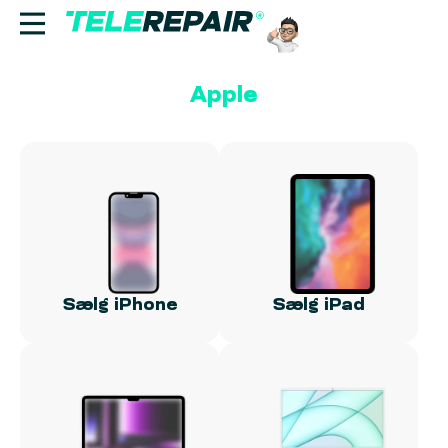
Apple
Reparation
Sælg
Find butik
Erhverv
Sælg iPhone
Sælg iPad
Ring til os:
+45 70 60 55 90