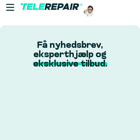
Reparation
Få nyhedsbrev,
Sælg
eksperthjælp og
eksklusive tilbud.
Find butik
Erhverv
Ring til os:
+45 70 60 55 90