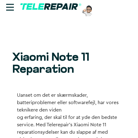
Reparation
Sælg
Xiaomi Note 11
Find butik
Reparation
Erhverv
Ring til os:
Uanset om det er skærmskader,
+45 70 60 55 90
batteriproblemer eller softwarefejl, har vores
teknikere den viden
og erfaring, der skal til for at yde den bedste
service. Med Telerepair’s Xiaomi Note 11
reparationsydelser kan du slappe af med