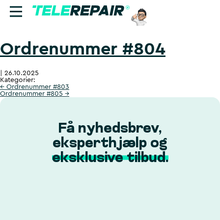
Ordrenummer #804
Reparation
|
26.10.2025
Sælg
Kategorier:
←
Ordrenummer #803
Ordrenummer #805
→
Find butik
Erhverv
Få nyhedsbrev,
eksperthjælp og
Ring til os:
eksklusive tilbud.
+45 70 60 55 90