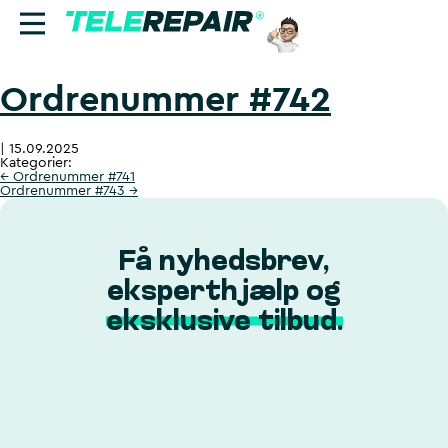
Ordrenummer #742
Reparation
|
15.09.2025
Sælg
Kategorier:
←
Ordrenummer #741
Ordrenummer #743
→
Find butik
Erhverv
Få nyhedsbrev,
eksperthjælp og
Ring til os:
eksklusive tilbud.
+45 70 60 55 90