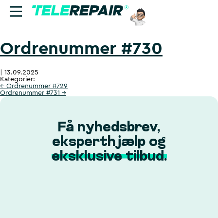
Ordrenummer #730
Reparation
|
13.09.2025
Sælg
Kategorier:
←
Ordrenummer #729
Ordrenummer #731
→
Find butik
Erhverv
Få nyhedsbrev,
eksperthjælp og
Ring til os:
eksklusive tilbud.
+45 70 60 55 90