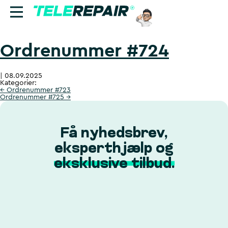
Ordrenummer #724
Reparation
|
08.09.2025
Sælg
Kategorier:
←
Ordrenummer #723
Ordrenummer #725
→
Find butik
Erhverv
Få nyhedsbrev,
eksperthjælp og
Ring til os:
eksklusive tilbud.
+45 70 60 55 90