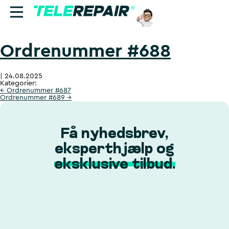
Ordrenummer #688
Reparation
|
24.08.2025
Sælg
Kategorier:
←
Ordrenummer #687
Ordrenummer #689
→
Find butik
Erhverv
Få nyhedsbrev,
eksperthjælp og
Ring til os:
eksklusive tilbud.
+45 70 60 55 90