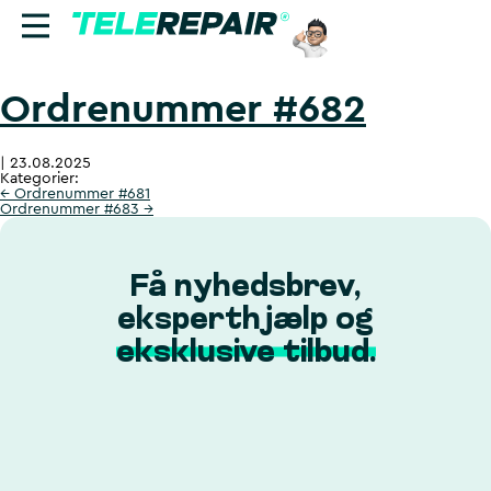
Ordrenummer #682
Reparation
|
23.08.2025
Sælg
Kategorier:
←
Ordrenummer #681
Ordrenummer #683
→
Find butik
Erhverv
Få nyhedsbrev,
eksperthjælp og
Ring til os:
eksklusive tilbud.
+45 70 60 55 90