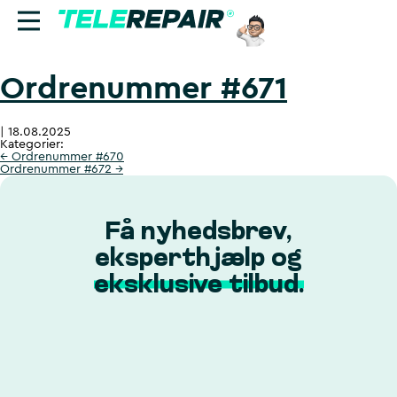
Ordrenummer #671
Reparation
|
18.08.2025
Sælg
Kategorier:
←
Ordrenummer #670
Ordrenummer #672
→
Find butik
Erhverv
Få nyhedsbrev,
eksperthjælp og
Ring til os:
eksklusive tilbud.
+45 70 60 55 90