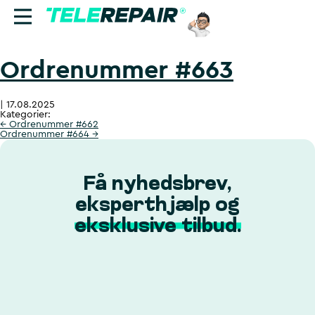
Ordrenummer #663
Reparation
|
17.08.2025
Sælg
Kategorier:
←
Ordrenummer #662
Ordrenummer #664
→
Find butik
Erhverv
Få nyhedsbrev,
eksperthjælp og
Ring til os:
eksklusive tilbud.
+45 70 60 55 90