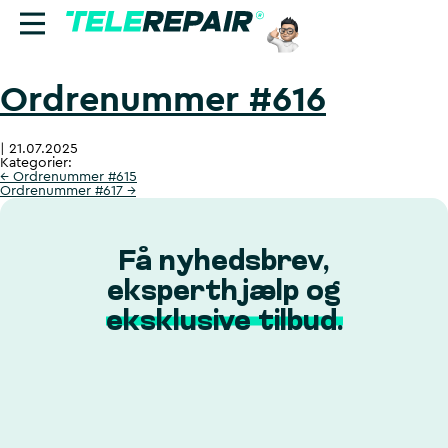
Ordrenummer #616
Reparation
|
21.07.2025
Sælg
Kategorier:
←
Ordrenummer #615
Ordrenummer #617
→
Find butik
Erhverv
Få nyhedsbrev,
eksperthjælp og
Ring til os:
eksklusive tilbud.
+45 70 60 55 90