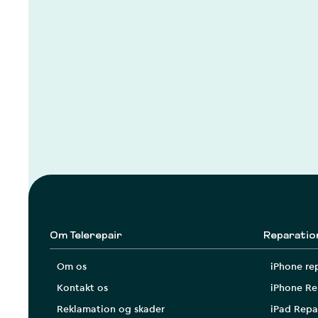
Om Telerepair
Reparatio
Om os
iPhone re
Kontakt os
iPhone Re
Reklamation og skader
iPad Repa