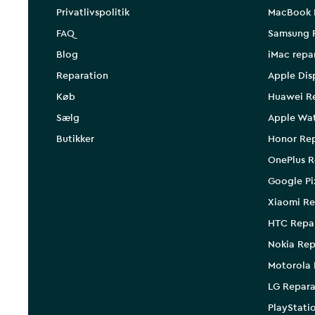
Privatlivspolitik
MacBook 
FAQ
Samsung 
Blog
iMac repa
Reparation
Apple Dis
Køb
Huawei R
Sælg
Apple Wa
Butikker
Honor Rep
OnePlus R
Google Pi
Xiaomi Re
HTC Repa
Nokia Rep
Motorola 
LG Repara
PlayStati