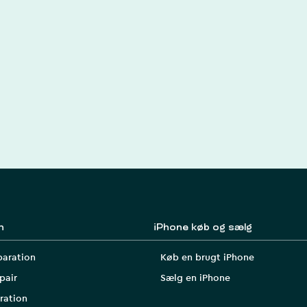
n
iPhone køb og sælg
paration
Køb en brugt iPhone
pair
Sælg en iPhone
ration