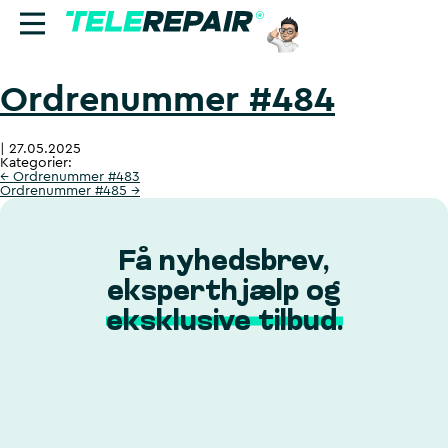
Ordrenummer #484
Reparation
|
27.05.2025
Sælg
Kategorier:
←
Ordrenummer #483
Ordrenummer #485
→
Find butik
Erhverv
Få nyhedsbrev,
eksperthjælp og
Ring til os:
eksklusive tilbud.
+45 70 60 55 90