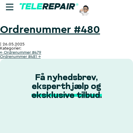
Ordrenummer #480
Reparation
|
26.05.2025
Sælg
Kategorier:
←
Ordrenummer #479
Ordrenummer #481
→
Find butik
Erhverv
Få nyhedsbrev,
eksperthjælp og
Ring til os:
eksklusive tilbud.
+45 70 60 55 90