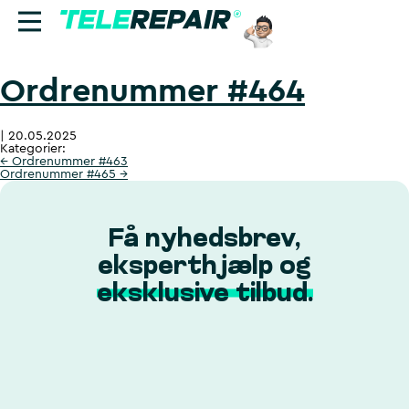
Ordrenummer #464
Reparation
|
20.05.2025
Sælg
Kategorier:
←
Ordrenummer #463
Ordrenummer #465
→
Find butik
Erhverv
Få nyhedsbrev,
eksperthjælp og
Ring til os:
eksklusive tilbud.
+45 70 60 55 90