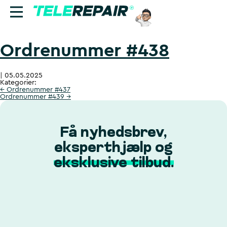
Ordrenummer #438
Reparation
|
05.05.2025
Sælg
Kategorier:
←
Ordrenummer #437
Ordrenummer #439
→
Find butik
Erhverv
Få nyhedsbrev,
eksperthjælp og
Ring til os:
eksklusive tilbud.
+45 70 60 55 90