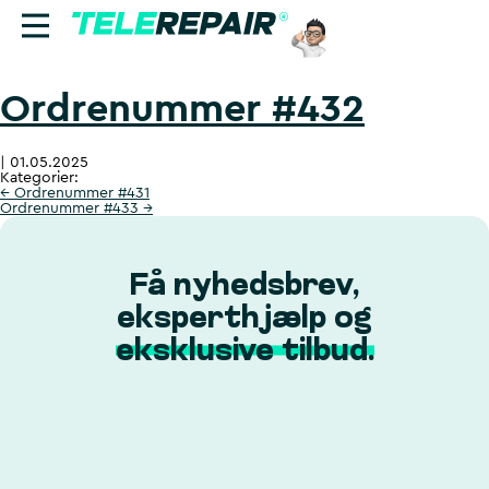
Ordrenummer #432
Reparation
|
01.05.2025
Sælg
Kategorier:
←
Ordrenummer #431
Ordrenummer #433
→
Find butik
Erhverv
Få nyhedsbrev,
eksperthjælp og
Ring til os:
eksklusive tilbud.
+45 70 60 55 90