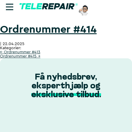
Ordrenummer #414
Reparation
|
22.04.2025
Sælg
Kategorier:
←
Ordrenummer #413
Ordrenummer #415
→
Find butik
Erhverv
Få nyhedsbrev,
eksperthjælp og
Ring til os:
eksklusive tilbud.
+45 70 60 55 90