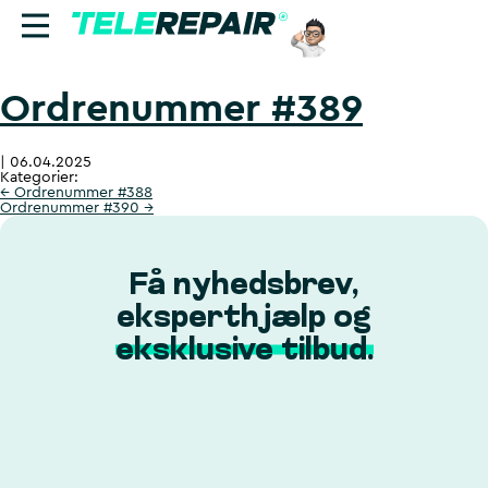
Ordrenummer #389
Reparation
|
06.04.2025
Sælg
Kategorier:
←
Ordrenummer #388
Ordrenummer #390
→
Find butik
Erhverv
Få nyhedsbrev,
eksperthjælp og
Ring til os:
eksklusive tilbud.
+45 70 60 55 90