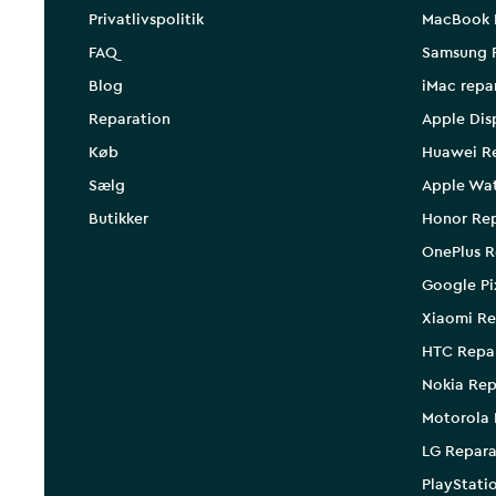
Privatlivspolitik
MacBook 
FAQ
Samsung 
Blog
iMac repa
Reparation
Apple Dis
Køb
Huawei R
Sælg
Apple Wa
Butikker
Honor Rep
OnePlus R
Google Pi
Xiaomi Re
HTC Repa
Nokia Rep
Motorola 
LG Repara
PlayStati