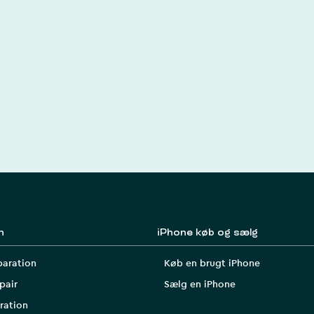
n
iPhone køb og sælg
paration
Køb en brugt iPhone
pair
Sælg en iPhone
ration