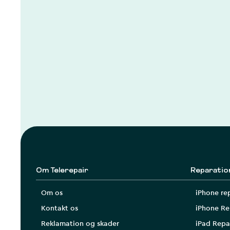
Om Telerepair
Reparatio
Om os
iPhone re
Kontakt os
iPhone Re
Reklamation og skader
iPad Repa