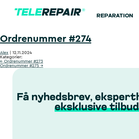
REPARATION
Ordrenummer #274
Alex
|
12.11.2024
Kategorier:
←
Ordrenummer #273
Ordrenummer #275
→
Få nyhedsbrev, ekspert
eksklusive tilbud