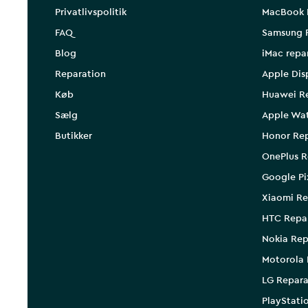
Privatlivspolitik
MacBook 
FAQ
Samsung 
Blog
iMac repa
Reparation
Apple Dis
Køb
Huawei R
Sælg
Apple Wa
Butikker
Honor Rep
OnePlus R
Google Pi
Xiaomi Re
HTC Repa
Nokia Rep
Motorola 
LG Repara
PlayStati