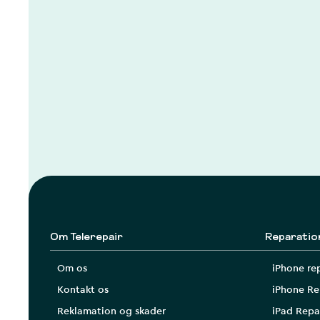
Om Telerepair
Reparatio
Om os
iPhone re
Kontakt os
iPhone Re
Reklamation og skader
iPad Repa