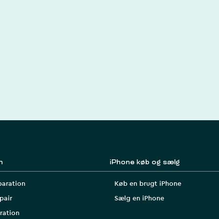
n
iPhone køb og sælg
paration
Køb en brugt iPhone
pair
Sælg en iPhone
ration