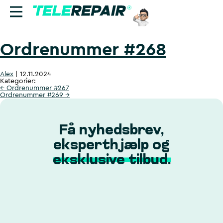
Ordrenummer #268
Reparation
Alex
|
12.11.2024
Sælg
Kategorier:
←
Ordrenummer #267
Ordrenummer #269
→
Find butik
Erhverv
Få nyhedsbrev,
eksperthjælp og
Ring til os:
eksklusive tilbud.
+45 70 60 55 90