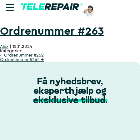
Ordrenummer #263
Reparation
Alex
|
12.11.2024
Sælg
Kategorier:
←
Ordrenummer #262
Ordrenummer #264
→
Find butik
Erhverv
Få nyhedsbrev,
eksperthjælp og
Ring til os:
eksklusive tilbud.
+45 70 60 55 90