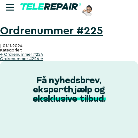
Ordrenummer #225
Reparation
|
01.11.2024
Sælg
Kategorier:
←
Ordrenummer #224
Ordrenummer #226
→
Find butik
Erhverv
Få nyhedsbrev,
eksperthjælp og
Ring til os:
eksklusive tilbud.
+45 70 60 55 90