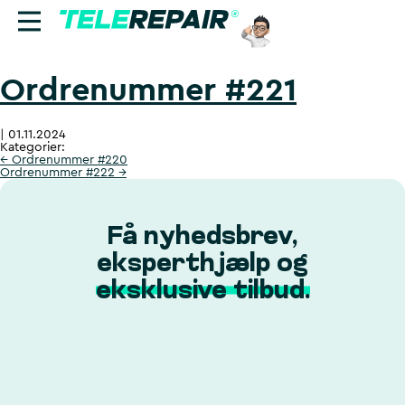
Ordrenummer #221
Reparation
|
01.11.2024
Sælg
Kategorier:
←
Ordrenummer #220
Ordrenummer #222
→
Find butik
Erhverv
Få nyhedsbrev,
eksperthjælp og
Ring til os:
eksklusive tilbud.
+45 70 60 55 90