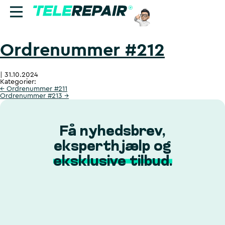
Ordrenummer #212
Reparation
|
31.10.2024
Sælg
Kategorier:
←
Ordrenummer #211
Ordrenummer #213
→
Find butik
Erhverv
Få nyhedsbrev,
eksperthjælp og
Ring til os:
eksklusive tilbud.
+45 70 60 55 90