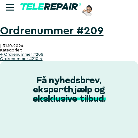
Ordrenummer #209
Reparation
|
31.10.2024
Sælg
Kategorier:
←
Ordrenummer #208
Ordrenummer #210
→
Find butik
Erhverv
Få nyhedsbrev,
eksperthjælp og
Ring til os:
eksklusive tilbud.
+45 70 60 55 90