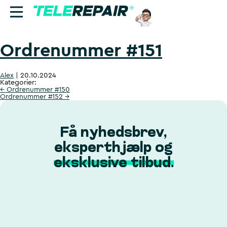
Ordrenummer #151
Reparation
Alex
|
20.10.2024
Sælg
Kategorier:
←
Ordrenummer #150
Ordrenummer #152
→
Find butik
Erhverv
Få nyhedsbrev,
eksperthjælp og
Ring til os:
eksklusive tilbud.
+45 70 60 55 90