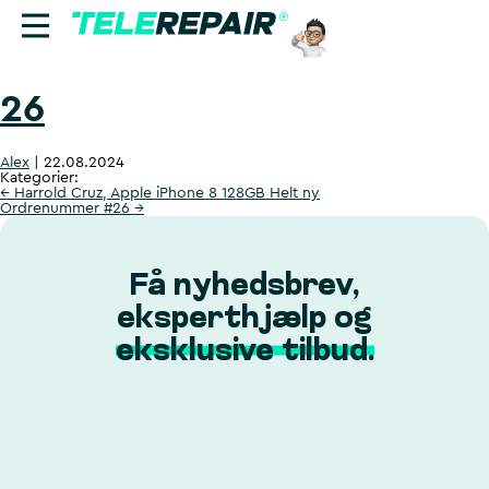
26
Reparation
Alex
|
22.08.2024
Sælg
Kategorier:
←
Harrold Cruz, Apple iPhone 8 128GB Helt ny
Ordrenummer #26
→
Find butik
Erhverv
Få nyhedsbrev,
eksperthjælp og
Ring til os:
eksklusive tilbud.
+45 70 60 55 90