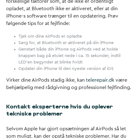
forskellige faktorer som, at de ikke er ordentligt
opladet, at Bluetooth ikke er aktiveret, eller at din
iPhone-s software trænger til en opdatering. Prøv
følgende tips for at fejlfinde:
Tjek om dine AirPods er opladte
Sørg for, at Bluetooth er aktiveret på din iPhone
Genstart både din iPhone og AirPods ved at holde
knappen bag på etuiet nede i ca. 15 sekunder, indtil
LED’en begynder at blinke hvidt
Opdater din iPhone til den nyeste version af iOS
Virker dine AirPods stadig ikke, kan
telerepair.dk
være
behjælpelig med rådgivning og professionel fejlfinding.
Kontakt eksperterne hvis du oplever
tekniske problemer
Selvom Apple har gjort opsætningen af AirPods så let
som muligt, kan der opstå tekniske problemer. Har du