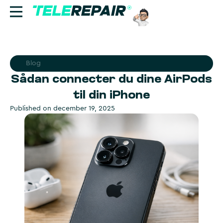
Reparation
Blog
Sælg
Sådan connecter du dine AirPods
til din iPhone
Find butik
Published on
december 19, 2025
Erhverv
Ring til os:
+45 70 60 55 90