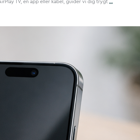
irPlay TV, en app eller kabel, guider vi dig trygt
…