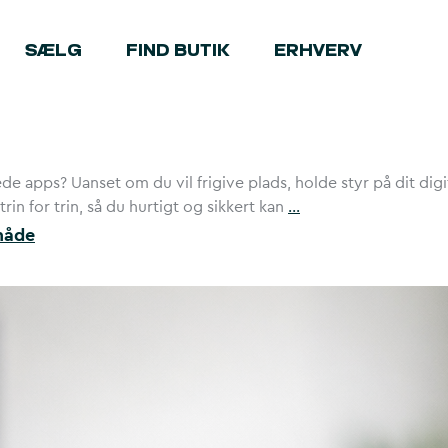
SÆLG
FIND BUTIK
ERHVERV
apps? Uanset om du vil frigive plads, holde styr på dit digital
rin for trin, så du hurtigt og sikkert kan
…
måde