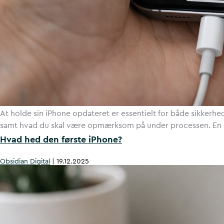
At holde sin iPhone opdateret er essentielt for både sikkerhe
samt hvad du skal være opmærksom på under processen. En so
Hvad hed den første iPhone?
Obsidian Digital
|
19.12.2025