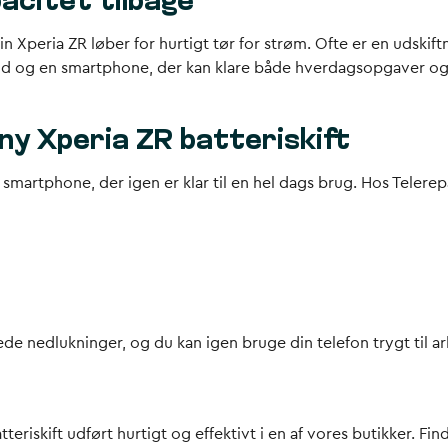
acitet tilbage
in Xperia ZR løber for hurtigt tør for strøm. Ofte er en udskift
ftstid og en smartphone, der kan klare både hverdagsopgaver
ny Xperia ZR batteriskift
n smartphone, der igen er klar til en hel dags brug. Hos Telere
ntede nedlukninger, og du kan igen bruge din telefon trygt ti
teriskift udført hurtigt og effektivt i en af vores butikker. F