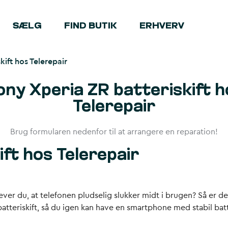
SÆLG
FIND BUTIK
ERHVERV
kift hos Telerepair
ony Xperia ZR batteriskift h
Telerepair
Brug formularen nedenfor til at arrangere en reparation!
ft hos Telerepair
ver du, at telefonen pludselig slukker midt i brugen? Så er det 
 batteriskift, så du igen kan have en smartphone med stabil ba