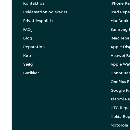
Kontakt os
iPhone Re
Reklamation og skader
iPad Repa
Privatlivspolitik
MacBook 
FAQ
Samsung 
Blog
iMac repa
Reparation
Apple Dis
Køb
Huawei R
Sælg
Apple Wa
Butikker
Honor Rep
OnePlus R
Google Pi
Xiaomi Re
HTC Repa
Nokia Rep
Motorola 