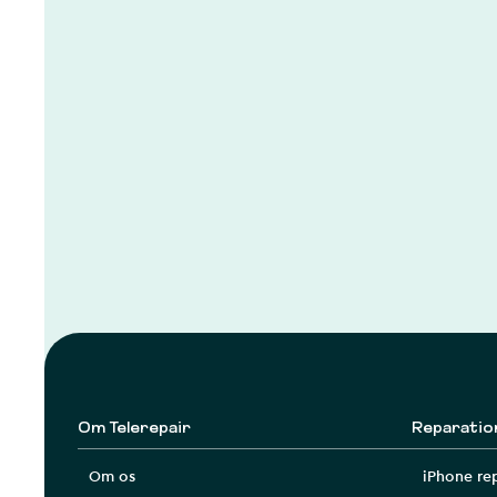
Om Telerepair
Reparatio
Om os
iPhone re