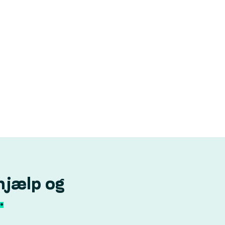
hjælp og
.