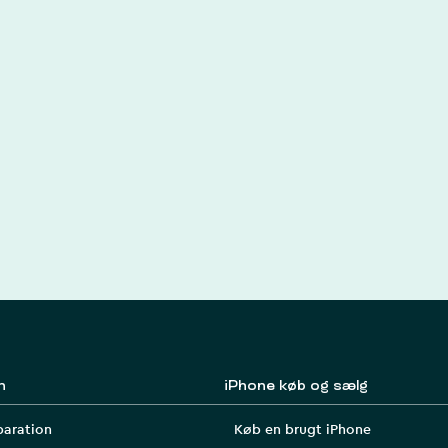
n
iPhone køb og sælg
paration
Køb en brugt iPhone