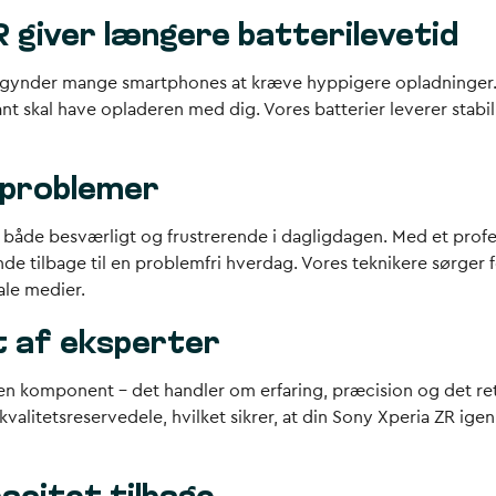
R giver længere batterilevetid
g begynder mange smartphones at kræve hyppigere opladninger. 
ant skal have opladeren med dig. Vores batterier leverer stabil
iproblemer
e både besværligt og frustrerende i dagligdagen. Med et profes
ende tilbage til en problemfri hverdag. Vores teknikere sørger 
iale medier.
t af eksperter
 en komponent – det handler om erfaring, præcision og det re
litetsreservedele, hvilket sikrer, at din Sony Xperia ZR igen