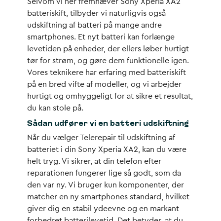
Selvom vi her fremhæver Sony Xperia XA2
batteriskift, tilbyder vi naturligvis også
udskiftning af batteri på mange andre
smartphones. Et nyt batteri kan forlænge
levetiden på enheder, der ellers løber hurtigt
tør for strøm, og gøre dem funktionelle igen.
Vores teknikere har erfaring med batteriskift
på en bred vifte af modeller, og vi arbejder
hurtigt og omhyggeligt for at sikre et resultat,
du kan stole på.
Sådan udfører vi en batteri udskiftning
Når du vælger Telerepair til udskiftning af
batteriet i din Sony Xperia XA2, kan du være
helt tryg. Vi sikrer, at din telefon efter
reparationen fungerer lige så godt, som da
den var ny. Vi bruger kun komponenter, der
matcher en ny smartphones standard, hvilket
giver dig en stabil ydeevne og en markant
forbedret batterilevetid. Det betyder, at du