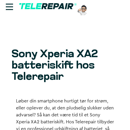
Reparation
Sælg
Sony Xperia XA2
Find butik
batteriskift hos
Erhverv
Telerepair
Ring til os:
+45 70 60 55 90
Løber din smartphone hurtigt tør for strøm,
eller oplever du, at den pludselig slukker uden
advarsel? Så kan det være tid til et Sony
Xperia XA2 batteriskift. Hos Telerepair tilbyder
vi en professionel udskiftning af batteriet, så