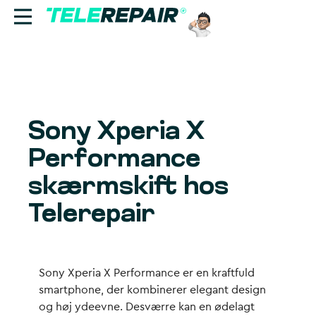
Reparation
Sælg
Sony Xperia X
Find butik
Performance
Erhverv
skærmskift hos
Telerepair
Ring til os:
+45 70 60 55 90
Sony Xperia X Performance er en kraftfuld
smartphone, der kombinerer elegant design
og høj ydeevne. Desværre kan en ødelagt