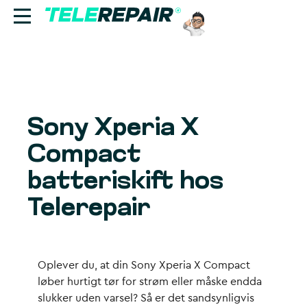
Reparation
Sælg
Sony Xperia X
Find butik
Compact
Erhverv
batteriskift hos
Telerepair
Ring til os:
+45 70 60 55 90
Oplever du, at din Sony Xperia X Compact
løber hurtigt tør for strøm eller måske endda
slukker uden varsel? Så er det sandsynligvis