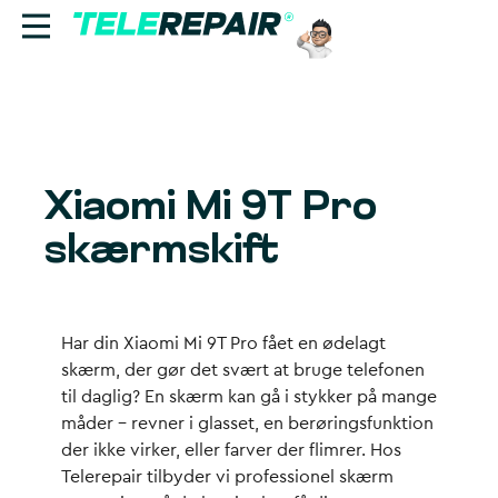
Reparation
Sælg
Xiaomi Mi 9T Pro
Find butik
skærmskift
Erhverv
Ring til os:
Har din Xiaomi Mi 9T Pro fået en ødelagt
+45 70 60 55 90
skærm, der gør det svært at bruge telefonen
til daglig? En skærm kan gå i stykker på mange
måder – revner i glasset, en berøringsfunktion
der ikke virker, eller farver der flimrer. Hos
Telerepair tilbyder vi professionel skærm