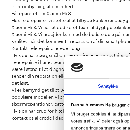
eller ombytning af din enhed.
Få repareret din Xiaomi Mi 8
Hos Telerepair er vi stolte af at tilbyde konkurrencedyg
Xiaomi Mi 8. Vi har et dedikeret team af dygtige teknike
Xiaomi Mi 8. Vi arbejder kun med de bedste dele på marke
kvalitet, når det kommer til reparation af din smartphon
Kontakt Telerepair allerede i dag
Hvis du har spørgsmål om reparation eller ombytning af d
Telerepair. Vi har et team af erfarne teknikere, der har 
være i stand til at diagnosticere din telefon og give dig 
sender din reparation eller ombytning ind til os for en in
det løst.
Samtykke
Vi er bemyndiget til at udføre service og reparationer a
populære modeller. Vi arbejder med et bredt udvalg af 
skærmreparationer, batteriskift, knapreparation og meg
Denne hjemmeside bruger c
Hvis du har brug for hjælp til at bestemme den bedste løs
Vi bruger cookies til at tilpas
kontakt os allerede i dag.
vores trafik. Vi deler også 
annonceringspartnere og anal