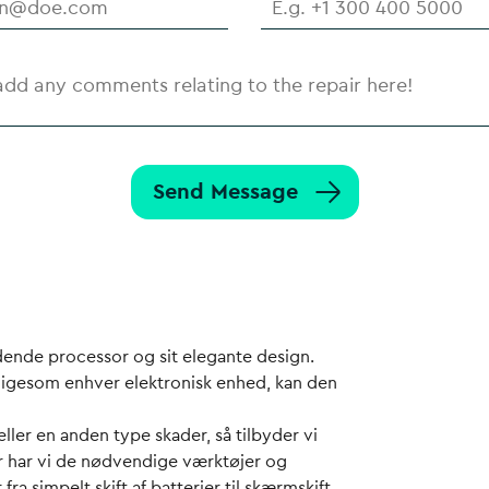
Send Message
dende processor og sit elegante design.
n ligesom enhver elektronisk enhed, kan den
ller en anden type skader, så tilbyder vi
r har vi de nødvendige værktøjer og
fra simpelt skift af batterier til skærmskift