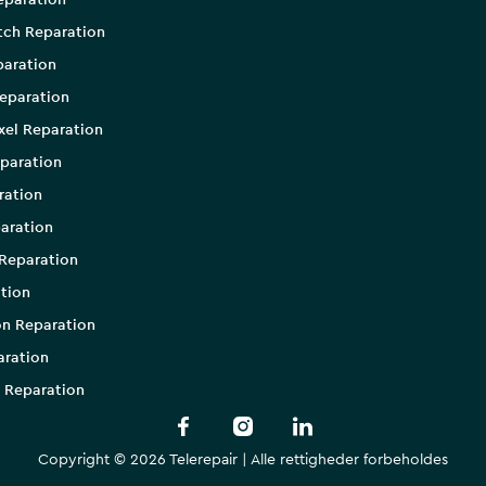
eparation
tch Reparation
aration
eparation
xel Reparation
paration
ration
aration
Reparation
tion
on Reparation
aration
 Reparation
Copyright © 2026 Telerepair | Alle rettigheder forbeholdes