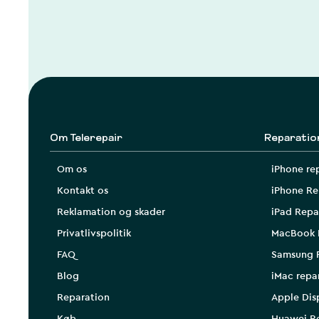
Om Telerepair
Reparatio
Om os
iPhone re
Kontakt os
iPhone Re
Reklamation og skader
iPad Repa
Privatlivspolitik
MacBook 
FAQ
Samsung 
Blog
iMac repa
Reparation
Apple Dis