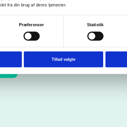
et fra din brug af deres tjenester.
Præferencer
Statistik
hjælp og
.
Tillad valgte
op