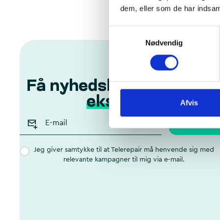
dem, eller som de har indsaml
Samtykkevalg
Nødvendig
Få nyhedsbrev, ekspert
eksklusive tilbud
Afvis
Skriv mig 
Jeg giver samtykke til at Telerepair må henvende sig med
relevante kampagner til mig via e-mail.