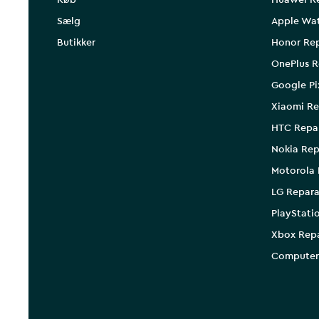
Køb
Huawei R
Sælg
Apple Wa
Butikker
Honor Rep
OnePlus R
Google Pi
Xiaomi Re
HTC Repa
Nokia Rep
Motorola 
LG Repara
PlayStati
Xbox Rep
Computer