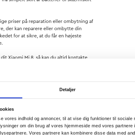
tige priser på reparation eller ombytning af
re, der kan reparere eller ombytte din
det for at sikre, at du får en højeste
e.
it Xiaomi Mi 8, så kan du altid kontakte
stor erfaring med Xiaomi-produkter. De vil
den bedste løsning. Vi anbefaler altid, at du
spektion så hurtigt som muligt, så vi kan få
Detaljer
f Xiaomi Mi 8, inklusive nogle af de mest
reparationer på Xiaomi-telefoner, såsom
et mere.
ookies
ning til reparation af din Xiaomi Mi 8, så
se vores indhold og annoncer, til at vise dig funktioner til sociale
oplysninger om din brug af vores hjemmeside med vores partnere i
ysepartnere. Vores partnere kan kombinere disse data med andr