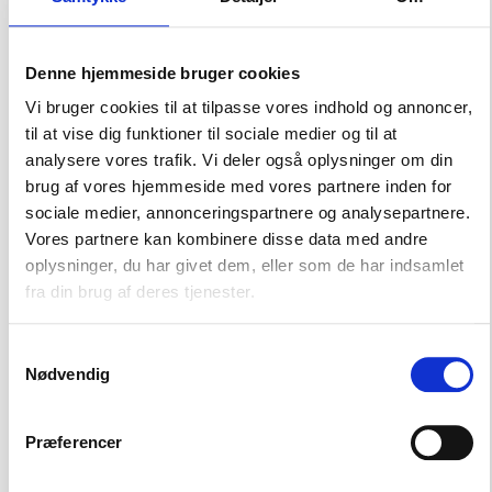
Xiaomi 11T Pro
Denne hjemmeside bruger cookies
-
Subtotal
Vi bruger cookies til at tilpasse vores indhold og annoncer,
-
Samlerabat
til at vise dig funktioner til sociale medier og til at
analysere vores trafik. Vi deler også oplysninger om din
brug af vores hjemmeside med vores partnere inden for
sociale medier, annonceringspartnere og analysepartnere.
Total
Vores partnere kan kombinere disse data med andre
inkl. moms (25%)
oplysninger, du har givet dem, eller som de har indsamlet
fra din brug af deres tjenester.
Få Et Tilbud
Direkte til din mail
Samtykkevalg
Nødvendig
Næste
Færdiggør din booking
Præferencer