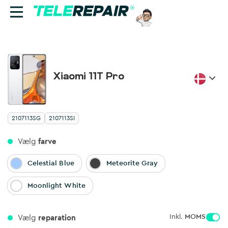
Reparation
Xiaomi 11T Pro
Sælg
Smartphone
Find butik
2107113SG
2107113SI
Erhverv
Vælg
farve
Ring til os:
Celestial Blue
Meteorite Gray
+45 70 60 55 90
Moonlight White
Inkl. 
MOMS
Vælg
reparation