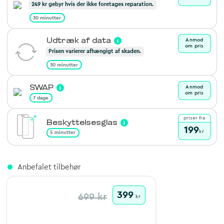
249 kr gebyr hvis der ikke foretages reparation.
30 minutter
Udtræk af data
Anmod
om pris
Prisen varierer afhængigt af skaden.
30 minutter
SWAP
Anmod
om pris
7 dage
priser fra
Beskyttelsesglas
199
kr
5 minutter
Anbefalet tilbehør
399
699 kr
kr