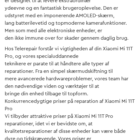
er designet til at levere ekstraordinær
ydeevne og en fantastisk brugeroplevelse. Den er
udstyret med en imponerende AMOLED-skærm,
lang batterilevetid og topmoderne kamerafunktioner.
Men som med alle elektroniske enheder, er
den ikke immune over for skader gennem daglig brug.
Hos Telerepair forstår vi vigtigheden af din Xiaomi Mi 11T
Pro, og vores specialuddannede
teknikere er parate til at håndtere alle typer af
reparationer. Fra en simpel skærmudskiftning til
mere avancerede hardwareproblemer, vores team har
den nødvendige viden og værktøjer til at
bringe din enhed tilbage til topform.
Konkurrencedygtige priser på reparation af Xiaomi Mi 11T
Pro
Vi tilbyder attraktive priser på Xiaomi Mi 11T Pro
reparationer, idet vi er bevidste om, at
kvalitetsreparationer af disse enheder kan være både
dyre og tidskrævende. Vores priser er