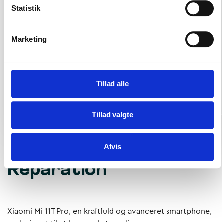
Statistik
Marketing
Tillad alle
Tillad valgte
Afvis
Xiaomi Mi 11T Pro
Reparation
Xiaomi Mi 11T Pro, en kraftfuld og avanceret smartphone,