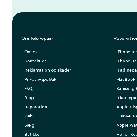
Om Telerepair
Reparatio
Om os
iPhone re
Kontakt os
iPhone Re
Reklamation og skader
iPad Repa
Privatlivspolitik
MacBook 
FAQ
Samsung 
Blog
iMac repa
Reparation
Apple Dis
Køb
Huawei R
Sælg
Apple Wa
Butikker
Honor Rep