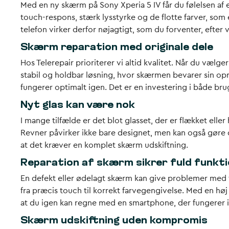
Med en ny skærm på Sony Xperia 5 IV får du følelsen af 
touch-respons, stærk lysstyrke og de flotte farver, som
telefon virker derfor nøjagtigt, som du forventer, efter 
Skærm reparation med originale dele
Hos Telerepair prioriterer vi altid kvalitet. Når du væl
stabil og holdbar løsning, hvor skærmen bevarer sin opr
fungerer optimalt igen. Det er en investering i både br
Nyt glas kan være nok
I mange tilfælde er det blot glasset, der er flækket eller
Revner påvirker ikke bare designet, men kan også gøre d
at det kræver en komplet skærm udskiftning.
Reparation af skærm sikrer fuld funkti
En defekt eller ødelagt skærm kan give problemer med tou
fra præcis touch til korrekt farvegengivelse. Med en høj
at du igen kan regne med en smartphone, der fungerer i
Skærm udskiftning uden kompromis