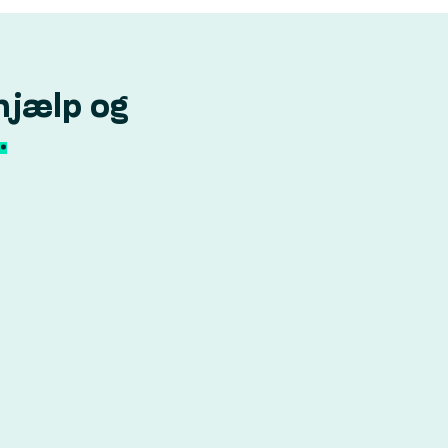
hjælp og
.