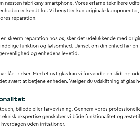
en næsten fabriksny smartphone. Vores erfarne teknikere udfø
 enheden er kendt for. Vi benytter kun originale komponenter, 
vores reparation.
ger en skærm reparation hos os, sker det udelukkende med origi
indelige funktion og følsomhed. Uanset om din enhed har en ød
ugervenlighed og enhedens levetid.
 har fået ridser. Med et nyt glas kan vi forvandle en slidt og 
et svært at betjene enheden. Vælger du udskiftning af glas hos
onalitet
ch, billede eller farvevisning. Gennem vores professionelle r
 teknisk ekspertise genskaber vi både funktionalitet og æsteti
 hverdagen uden irritationer.