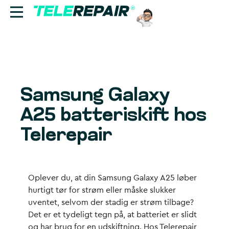
Reparation
Sælg
Samsung Galaxy
Find butik
A25 batteriskift hos
Erhverv
Telerepair
Ring til os:
+45 70 60 55 90
Oplever du, at din Samsung Galaxy A25 løber
hurtigt tør for strøm eller måske slukker
uventet, selvom der stadig er strøm tilbage?
Det er et tydeligt tegn på, at batteriet er slidt
og har brug for en udskiftning. Hos Telerepair