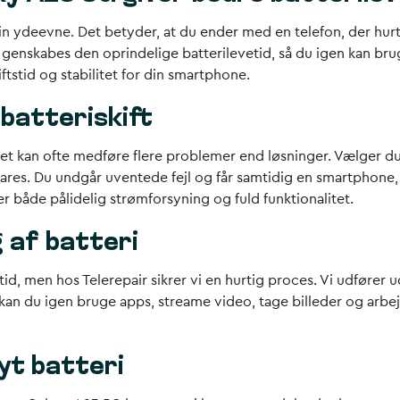
in ydeevne. Det betyder, at du ender med en telefon, der hu
 genskabes den oprindelige batterilevetid, så du igen kan br
iftstid og stabilitet for din smartphone.
 batteriskift
et kan ofte medføre flere problemer end løsninger. Vælger du e
ares. Du undgår uventede fejl og får samtidig en smartphone, 
rer både pålidelig strømforsyning og fuld funktionalitet.
g af batteri
 tid, men hos Telerepair sikrer vi en hurtig proces. Vi udfører u
et, kan du igen bruge apps, streame video, tage billeder og ar
yt batteri