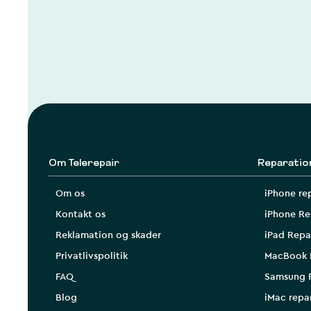
Om Telerepair
Reparatio
Om os
iPhone re
Kontakt os
iPhone Re
Reklamation og skader
iPad Repa
Privatlivspolitik
MacBook 
FAQ
Samsung 
Blog
iMac repa