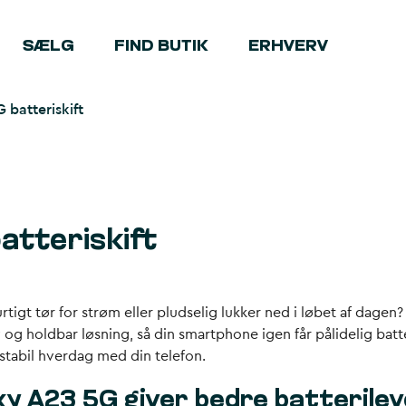
SÆLG
FIND BUTIK
ERHVERV
batteriskift
atteriskift
igt tør for strøm eller pludselig lukker ned i løbet af dagen?
v og holdbar løsning, så din smartphone igen får pålidelig batt
stabil hverdag med din telefon.
xy A23 5G giver bedre batterilev