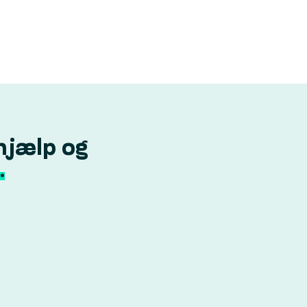
hjælp og
.