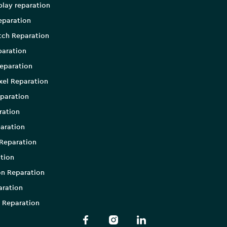
play reparation
eparation
tch Reparation
aration
eparation
xel Reparation
paration
ration
aration
Reparation
tion
on Reparation
aration
 Reparation