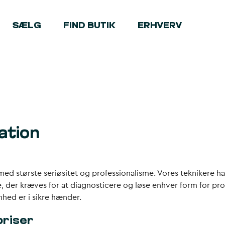
SÆLG
FIND BUTIK
ERHVERV
ation
med største seriøsitet og professionalisme. Vores teknikere h
e, der kræves for at diagnosticere og løse enhver form for pr
enhed er i sikre hænder.
priser