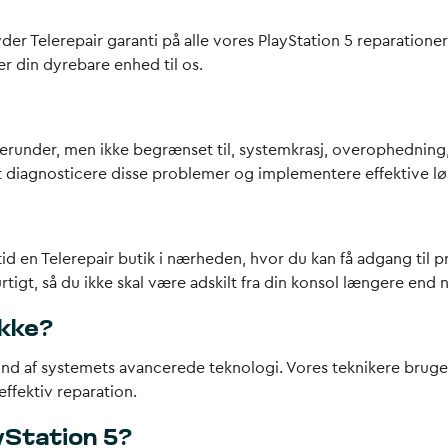
lbyder Telerepair garanti på alle vores PlayStation 5 reparati
der din dyrebare enhed til os.
 herunder, men ikke begrænset til, systemkrasj, overophedning
at diagnosticere disse problemer og implementere effektive lø
tid en Telerepair butik i nærheden, hvor du kan få adgang til p
rtigt, så du ikke skal være adskilt fra din konsol længere end
ikke?
nd af systemets avancerede teknologi. Vores teknikere bruger e
effektiv reparation.
yStation 5?