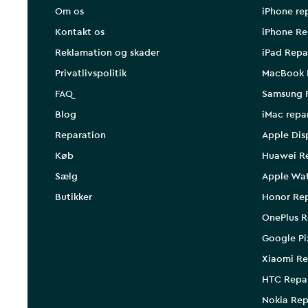
Om os
iPhone re
Kontakt os
iPhone Re
Reklamation og skader
iPad Repa
Privatlivspolitik
MacBook 
FAQ
Samsung 
Blog
iMac repa
Reparation
Apple Dis
Køb
Huawei R
Sælg
Apple Wa
Butikker
Honor Rep
OnePlus R
Google Pi
Xiaomi Re
HTC Repa
Nokia Rep