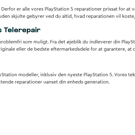
r. Derfor er alle vores PlayStation 5 reparationer prissat for 
den skjulte gebyrer ved du altid, hvad reparationen vil koste
s Telerepair
roblemfri som muligt. Fra det øjeblik du indleverer din PlayStat
riginale eller de bedste eftermarkedsdele for at garantere, at 
PlayStation modeller, inklusiv den nyeste PlayStation 5. Vores
fattende reparationer uanset din enheds generation.