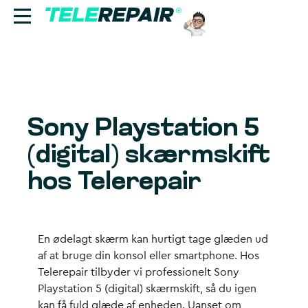
Reparation
Sælg
Sony Playstation 5
Find butik
(digital) skærmskift
Erhverv
hos Telerepair
Ring til os:
+45 70 60 55 90
En ødelagt skærm kan hurtigt tage glæden ud
af at bruge din konsol eller smartphone. Hos
Telerepair tilbyder vi professionelt
Sony
Playstation 5 (digital) skærmskift
, så du igen
kan få fuld glæde af enheden. Uanset om