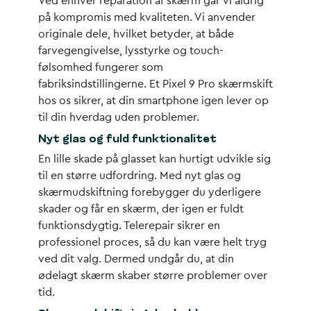
Ved enhver
reparation af skærm
går vi aldrig
på kompromis med kvaliteten. Vi anvender
originale dele, hvilket betyder, at både
farvegengivelse, lysstyrke og touch-
følsomhed fungerer som
fabriksindstillingerne. Et
Pixel 9 Pro skærmskift
hos os sikrer, at din smartphone igen lever op
til din hverdag uden problemer.
Nyt glas og fuld funktionalitet
En lille skade på glasset kan hurtigt udvikle sig
til en større udfordring. Med
nyt glas
og
skærmudskiftning forebygger du yderligere
skader og får en
skærm
, der igen er fuldt
funktionsdygtig. Telerepair sikrer en
professionel proces, så du kan være helt tryg
ved dit valg. Dermed undgår du, at din
ødelagt skærm
skaber større problemer over
tid.