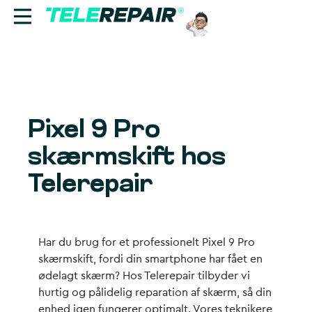
Reparation
Sælg
Pixel 9 Pro
Find butik
skærmskift hos
Erhverv
Telerepair
Ring til os:
+45 70 60 55 90
Har du brug for et professionelt
Pixel 9 Pro
skærmskift
, fordi din smartphone har fået en
ødelagt skærm? Hos Telerepair tilbyder vi
hurtig og pålidelig
reparation af skærm
, så din
enhed igen fungerer optimalt. Vores teknikere